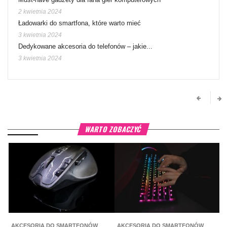
2 kwietnia 2024
Ładowarki do smartfona, które warto mieć
3 kwietnia 2024
Dedykowane akcesoria do telefonów – jakie...
3 kwietnia 2024
WARTO ZOBACZYĆ
AKCESORIA DO SMARTFONÓW
AKCESORIA DO SMARTFONÓW
P