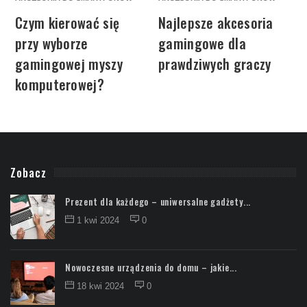
D
Czym kierować się
Najlepsze akcesoria
przy wyborze
gamingowe dla
gamingowej myszy
prawdziwych graczy
komputerowej?
Zobacz
Prezent dla każdego – uniwersalne gadżety...
1 kwi 2024
0
Nowoczesne urządzenia do domu – jakie...
18 kwi 2024
0