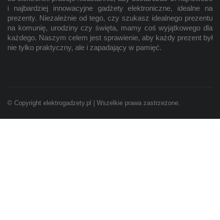
i najbardziej innowacyjne gadżety elektroniczne, idealne na
prezenty. Niezależnie od tego, czy szukasz idealnego prezentu
na komunię, urodziny czy święta, mamy coś wyjątkowego dla
każdego. Naszym celem jest sprawienie, aby każdy prezent był
nie tylko praktyczny, ale i zapadający w pamięć.
© Copyright elektrogadzety.pl | Wszelkie prawa zastrzeżone.