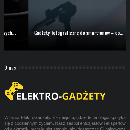
Gadżety fotograficzne do smartfonów – co...
O nas
Witaj na ElektroGadżety.pl – miejscu, gdzie technologia spotyka
się z codziennym życiem. Nasz zespół entuzjastów i ekspertów
od elektroniki pracuje nieustannie, aby dostarczać Ci najnowsze