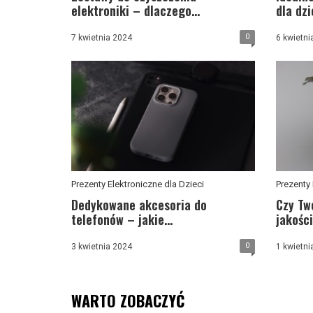
elektroniki – dlaczego...
dla dzi
0
7 kwietnia 2024
6 kwietni
Prezenty Elektroniczne dla Dzieci
Prezenty 
Dedykowane akcesoria do
Czy Tw
telefonów – jakie...
jakości.
0
3 kwietnia 2024
1 kwietni
WARTO ZOBACZYĆ