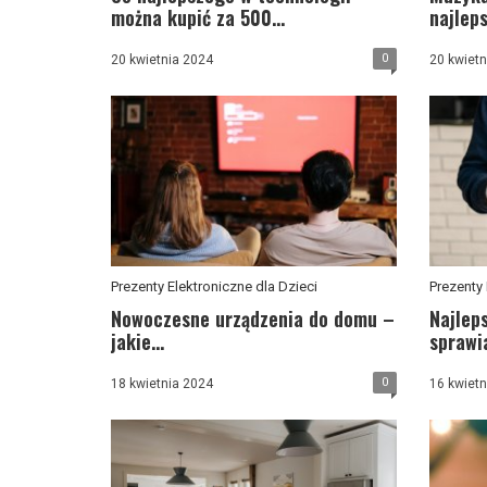
można kupić za 500...
najleps
0
20 kwietnia 2024
20 kwietn
Prezenty Elektroniczne dla Dzieci
Prezenty 
Nowoczesne urządzenia do domu –
Najlep
jakie...
sprawia
0
18 kwietnia 2024
16 kwietn