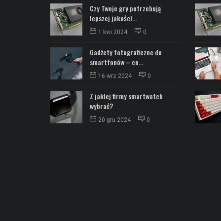
Czy Twoje gry potrzebują
lepszej jakości...
1 kwi 2024
0
Gadżety fotograficzne do
smartfonów – co...
16 wrz 2024
0
Z jakiej firmy smartwatch
wybrać?
20 gru 2024
0