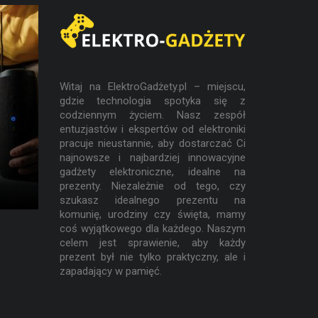
Witaj na ElektroGadżety.pl – miejscu,
gdzie technologia spotyka się z
codziennym życiem. Nasz zespół
entuzjastów i ekspertów od elektroniki
pracuje nieustannie, aby dostarczać Ci
ów
Kable do ładowania – które są
najnowsze i najbardziej innowacyjne
najtrwalsze?
gadżety elektroniczne, idealne na
prezenty. Niezależnie od tego, czy
szukasz idealnego prezentu na
komunię, urodziny czy święta, mamy
coś wyjątkowego dla każdego. Naszym
celem jest sprawienie, aby każdy
prezent był nie tylko praktyczny, ale i
zapadający w pamięć.