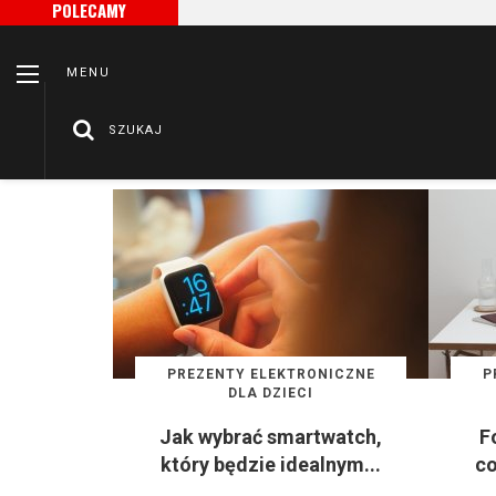
POLECAMY
MENU
SZUKAJ
/
Strona główna
Prezenty Elektroniczne dla Dzieci
PREZENTY ELEKTRONICZNE
P
DLA DZIECI
Jak wybrać smartwatch,
F
który będzie idealnym...
co