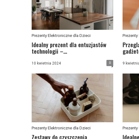
Prezenty Elektroniczne dla Dzieci
Prezenty 
Idealny prezent dla entuzjastów
Przegl
technologii –...
gadżetó
0
10 kwietnia 2024
9 kwietni
Prezenty Elektroniczne dla Dzieci
Prezenty 
Zestawy do czyszczenia
Idealn